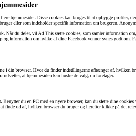
 hjemmesider
flere hjemmesider. Disse cookies kan bruges til at opbygge profiler, der 
te bruger eller som indeholder specifik information om brugeren. Anonyme
. Når du deler, vil Ad This sætte cookies, som samler information om, h
ap og information om hvilke af dine Facebook venner synes godt om. Fac
erne i din browser. Hvor du finder indstillingerne afhænger af, hvilke
forudsætter, at hjemmesiden kan huske de valg, du foretager.
emt. Benytter du en PC med en nyere browser, kan du slette dine cookie
t finde ud af, hvilken browser du bruger og herefter klikke på det relev