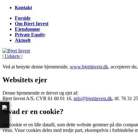
Kontakt
Forside
Om Bjert Invest
Ejendomme
Private Equity
Aktuelt
| Udskriv |
Ved at benytte denne hjemmeside,
www.bjertinvest.dk
, accepterer du,
Websitets ejer
Denne hjemmeside er drevet og ejet af:
Bjert Invest A/S, CVR 61 60 01 16,
info@bjertinvest.dk
, tlf. 76 31 2
Hvad er en cookie?
En cookie er en lille datafil, som dette website gemmer på din comput
virus. Visse cookies deles med tredje part, eksempelvis i forbindelse