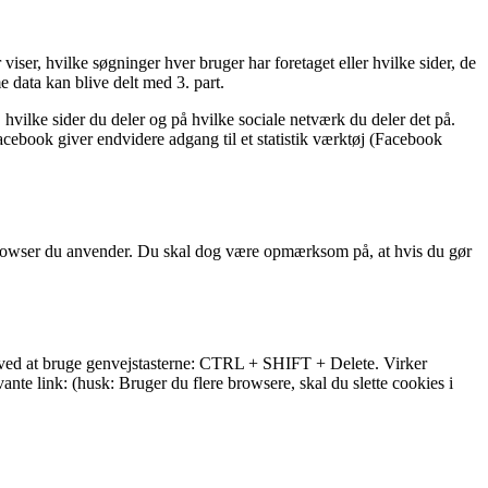
viser, hvilke søgninger hver bruger har foretaget eller hvilke sider, de
 data kan blive delt med 3. part.
vilke sider du deler og på hvilke sociale netværk du deler det på.
ebook giver endvidere adgang til et statistik værktøj (Facebook
n browser du anvender. Du skal dog være opmærksom på, at hvis du gør
s ved at bruge genvejstasterne: CTRL + SHIFT + Delete. Virker
ante link: (husk: Bruger du flere browsere, skal du slette cookies i